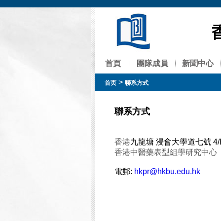
首頁
團隊成員
新聞中心
>
首页
聯系方式
聯系方式
香港
九龍塘 浸會大學道七號 4/
香港中醫藥表型組學研究中心
電郵:
hkpr@hkbu.edu.hk